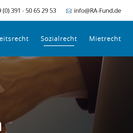
 (0) 391 - 50 65 29 53
info@RA-Fund.de
eitsrecht
Sozialrecht
Mietrecht
n